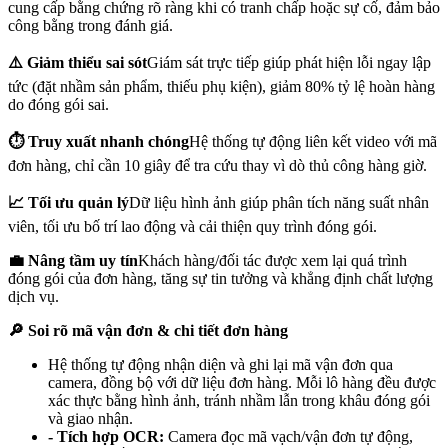
cung cấp bằng chứng rõ ràng khi có tranh chấp hoặc sự cố, đảm bảo
công bằng trong đánh giá.
⚠️ Giảm thiểu sai sót
Giám sát trực tiếp giúp phát hiện lỗi ngay lập
tức (đặt nhầm sản phẩm, thiếu phụ kiện), giảm 80% tỷ lệ hoàn hàng
do đóng gói sai.
⏱️ Truy xuất nhanh chóng
Hệ thống tự động liên kết video với mã
đơn hàng, chỉ cần 10 giây để tra cứu thay vì dò thủ công hàng giờ.
📈 Tối ưu quản lý
Dữ liệu hình ảnh giúp phân tích năng suất nhân
viên, tối ưu bố trí lao động và cải thiện quy trình đóng gói.
💼 Nâng tầm uy tín
Khách hàng/đối tác được xem lại quá trình
đóng gói của đơn hàng, tăng sự tin tưởng và khẳng định chất lượng
dịch vụ.
🔎 Soi rõ mã vận đơn & chi tiết đơn hàng
Hệ thống tự động nhận diện và ghi lại mã vận đơn qua
camera, đồng bộ với dữ liệu đơn hàng. Mỗi lô hàng đều được
xác thực bằng hình ảnh, tránh nhầm lẫn trong khâu đóng gói
và giao nhận.
- Tích hợp OCR:
Camera đọc mã vạch/vận đơn tự động,