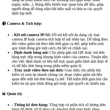
(ngày, tuần...). Bảng điều khiển trực quan hóa dữ liệu, giúp
người dùng dễ dàng nắm bắt hiệu suất và đưa ra các quyết
định kịp thời.
📹 Camera & Tích hợp:
- Kết nối camera IP/AI:
Hỗ trợ kết nối đa dạng các loại
camera IP hoặc camera tích hợp trí tuệ nhân tạo. Dễ dàng theo
dõi video giám sát theo dấu thời gian cụ thể, giúp kiểm soát
quy trình đóng gói một cách chi tiết và chính xác.
- Định danh bằng mã:
Cho phép gắn mã QR hoặc mã đơn
hàng trực tiếp trong khung hình video của camera. Thuận tiện
cho việc định danh và liên kết trực quan giữa hình ảnh thực tế
và dữ liệu đơn hàng trong phần mềm quản lý.
- Truy xuất video theo mã đơn:
Giao diện cho phép tìm
kiếm và xem lại nhanh chóng các đoạn video giám sát liên
quan đến một mã đơn hàng cụ thể. Tiết kiệm thời gian khi cần
kiểm tra lại quy trình đóng gói hoặc giải quyết các khiếu nại.
📊 Quản trị:
- Thống kê đơn hàng:
Tổng hợp và phân tích số lượng đơn
hàng đã được xử lý theo các khoảng thời gian khác nhau