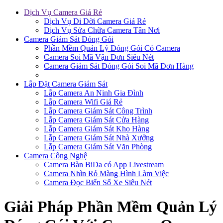
Dịch Vụ Camera Giá Rẻ
Dịch Vụ Di Dời Camera Giá Rẻ
Dịch Vụ Sửa Chữa Camera Tân Nơi
Camera Giám Sát Đóng Gói
Phần Mềm Quản Lý Đóng Gói Có Camera
Camera Soi Mã Vận Đơn Siêu Nét
Camera Giám Sát Đóng Gói Soi Mã Đơn Hàng
Lắp Đặt Camera Giám Sát
Lắp Camera An Ninh Gia Đình
Lắp Camera Wifi Giá Rẻ
Lắp Camera Giám Sát Công Trình
Lắp Camera Giám Sát Cửa Hàng
Lắp Camera Giám Sát Kho Hàng
Lắp Camera Giám Sát Nhà Xưởng
Lắp Camera Giám Sát Văn Phòng
Camera Công Nghệ
Camera Bàn BiDa có App Livestream
Camera Nhìn Rỏ Màng Hình Làm Việc
Camera Đọc Biển Số Xe Siêu Nét
Giải Pháp Phần Mềm Quản Lý