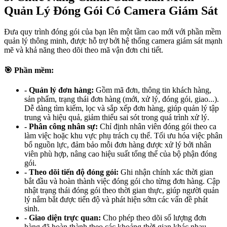
Quản Lý Đóng Gói Có Camera Giám Sát
Đưa quy trình đóng gói của bạn lên một tầm cao mới với phần mềm
quản lý thông minh, được hỗ trợ bởi hệ thống camera giám sát mạnh
mẽ và khả năng theo dõi theo mã vận đơn chi tiết.
🎯 Phần mềm:
- Quản lý đơn hàng:
Gồm mã đơn, thông tin khách hàng,
sản phẩm, trạng thái đơn hàng (mới, xử lý, đóng gói, giao...).
Dễ dàng tìm kiếm, lọc và sắp xếp đơn hàng, giúp quản lý tập
trung và hiệu quả, giảm thiểu sai sót trong quá trình xử lý.
- Phân công nhân sự:
Chỉ định nhân viên đóng gói theo ca
làm việc hoặc khu vực phụ trách cụ thể. Tối ưu hóa việc phân
bổ nguồn lực, đảm bảo mỗi đơn hàng được xử lý bởi nhân
viên phù hợp, nâng cao hiệu suất tổng thể của bộ phận đóng
gói.
- Theo dõi tiến độ đóng gói:
Ghi nhận chính xác thời gian
bắt đầu và hoàn thành việc đóng gói cho từng đơn hàng. Cập
nhật trạng thái đóng gói theo thời gian thực, giúp người quản
lý nắm bắt được tiến độ và phát hiện sớm các vấn đề phát
sinh.
- Giao diện trực quan:
Cho phép theo dõi số lượng đơn
hàng đã hoàn thành theo các khoảng thời gian khác nhau