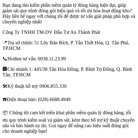
Bạn đang tìm kiếm
phần mềm quản lý đóng hàng
hiện đại, giúp
giám sát quy trình đóng gói hiệu quả và tối ưu hóa hoạt động kho?
Hãy liên hệ ngay với chúng tôi để được tư vấn giải pháp phù hợp và
chuyên nghiệp nhất!
Công Ty TNHH TM-DV Đầu Tư An Thành Phát
📍
Trụ sở chính:
51 Lũy Bán Bích, P. Tân Thới Hòa, Q. Tân Phú,
TP.HCM
📞
Hotline tư vấn:
0938.11.23.99
🏢
Chi nhánh 1:
445/38 Tân Hòa Đông, P. Bình Trị Đông, Q. Bình
Tân, TP.HCM
🛠️
Kỹ thuật hỗ trợ:
0906.855.330
☎️
Điện thoại bàn:
(028) 6688.4949
📦 Chúng tôi cam kết triển khai
phần mềm quản lý đóng hàng
,
tối
ưu quy trình kiểm soát và giám sát
, kèm theo
hỗ trợ kỹ thuật chuyên
sâu và bảo hành uy tín
. Gọi ngay để nâng cao hiệu suất đóng gói
cho doanh nghiệp bạn!