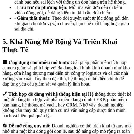
cảnh báo nếu sai lệch với thông tin đơn hàng trên hệ thống.
- Lưu trữ đa phương tiện:
Mỗi mã vận đơn đều đi kèm
video đóng gói, dễ dàng kiểm tra khi cần đối chiếu.
- Giảm thất thoát:
Theo dõi xuyên suốt từ lúc đóng gói đến
khi giao cho đơn vị vận chuyển, hạn chế mất hàng hoặc giao
sai địa chỉ.
5. Khả Năng Mở Rộng Và Triển Khai
Thực Tế
🏢 Ứng dụng cho nhiều mô hình:
Giải pháp phần mềm tích hợp
camera giám sát phù hợp với đa dạng loại hình kinh doanh như kho
hàng, cửa hàng thương mại điện tử, công ty logistics và cả các nhà
xưởng sản xuất. Tùy theo đặc thù, hệ thống có thể điều chỉnh để
đáp ứng yêu cầu giám sát và quản lý linh hoạt.
🔗 Tích hợp dễ dàng với hệ thống hiện tại
Hệ thống được thiết kế
mở, dễ dàng tích hợp với phần mềm đang có như ERP, phần mềm
bán hàng, hệ thống mã vạch, hay CRM. Nhờ vậy, doanh nghiệp
không cần thay đổi quy trình cũ mà vẫn nâng cấp được tính minh
bạch và hiệu quả quản lý.
🔄 Dễ mở rộng quy mô:
Doanh nghiệp có thể triển khai từ quy mô
nhỏ như một khu đóng gói đơn lẻ, sau đó nâng cấp mở rộng ra toàn