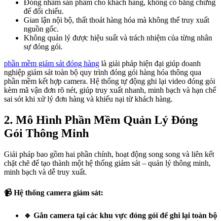
Đóng nhầm sản phẩm cho khách hàng, không có bằng chứng
để đối chiếu.
Gian lận nội bộ, thất thoát hàng hóa mà không thể truy xuất
nguồn gốc.
Không quản lý được hiệu suất và trách nhiệm của từng nhân
sự đóng gói.
phần mềm giám sát đóng hàng
là giải pháp hiện đại giúp doanh
nghiệp giám sát toàn bộ quy trình đóng gói hàng hóa thông qua
phần mềm kết hợp camera. Hệ thống tự động ghi lại video đóng gói
kèm mã vận đơn rõ nét, giúp truy xuất nhanh, minh bạch và hạn chế
sai sót khi xử lý đơn hàng và khiếu nại từ khách hàng.
2. Mô Hình Phần Mềm Quản Lý Đóng
Gói Thông Minh
Giải pháp bao gồm hai phần chính, hoạt động song song và liên kết
chặt chẽ để tạo thành một hệ thống giám sát – quản lý thông minh,
minh bạch và dễ truy xuất.
📹 Hệ thống camera giám sát:
🔹 Gắn camera tại các khu vực đóng gói để ghi lại toàn bộ