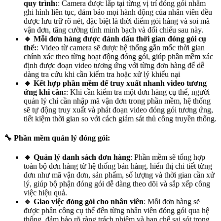
quy trình:
: Camera được lắp tại từng vị trí đóng gói nhằm
ghi hình liên tục, đảm bảo mọi hành động của nhân viên đều
được lưu trữ rõ nét, đặc biệt là thời điểm gói hàng và soi mã
vận đơn, tăng cường tính minh bạch và đối chiếu sau này.
🔹 Mỗi đơn hàng được đánh dấu thời gian đóng gói cụ
thể:
: Video từ camera sẽ được hệ thống gắn mốc thời gian
chính xác theo từng hoạt động đóng gói, giúp phần mềm xác
định được đoạn video tương ứng với từng đơn hàng để dễ
dàng tra cứu khi cần kiểm tra hoặc xử lý khiếu nại
🔹 Kết hợp phần mềm để truy xuất nhanh video tương
ứng khi cần:
: Khi cần kiểm tra một đơn hàng cụ thể, người
quản lý chỉ cần nhập mã vận đơn trong phần mềm, hệ thống
sẽ tự động truy xuất và phát đoạn video đóng gói tương ứng,
tiết kiệm thời gian so với cách giám sát thủ công truyền thống.
🔧 Phần mềm quản lý đóng gói:
🔹 Quản lý danh sách đơn hàng
: Phần mềm sẽ tổng hợp
toàn bộ đơn hàng từ hệ thống bán hàng, hiển thị chi tiết từng
đơn như mã vận đơn, sản phẩm, số lượng và thời gian cần xử
lý, giúp bộ phận đóng gói dễ dàng theo dõi và sắp xếp công
việc hiệu quả.
🔹 Giao việc đóng gói cho nhân viên
: Mỗi đơn hàng sẽ
được phân công cụ thể đến từng nhân viên đóng gói qua hệ
thống, đảm bảo rõ ràng trách nhiệm và hạn chế sai sót trong