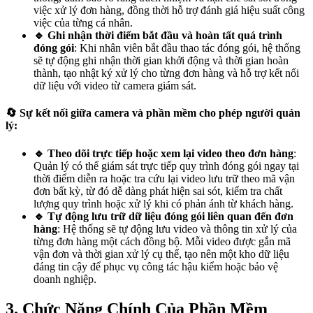
việc xử lý đơn hàng, đồng thời hỗ trợ đánh giá hiệu suất công
việc của từng cá nhân.
🔹 Ghi nhận thời điểm bắt đầu và hoàn tất quá trình
đóng gói
: Khi nhân viên bắt đầu thao tác đóng gói, hệ thống
sẽ tự động ghi nhận thời gian khởi động và thời gian hoàn
thành, tạo nhật ký xử lý cho từng đơn hàng và hỗ trợ kết nối
dữ liệu với video từ camera giám sát.
🔄 Sự kết nối giữa camera và phần mềm cho phép người quản
lý:
🔹 Theo dõi trực tiếp hoặc xem lại video theo đơn hàng
:
Quản lý có thể giám sát trực tiếp quy trình đóng gói ngay tại
thời điểm diễn ra hoặc tra cứu lại video lưu trữ theo mã vận
đơn bất kỳ, từ đó dễ dàng phát hiện sai sót, kiểm tra chất
lượng quy trình hoặc xử lý khi có phản ánh từ khách hàng.
🔹 Tự động lưu trữ dữ liệu đóng gói liên quan đến đơn
hàng
: Hệ thống sẽ tự động lưu video và thông tin xử lý của
từng đơn hàng một cách đồng bộ. Mỗi video được gắn mã
vận đơn và thời gian xử lý cụ thể, tạo nên một kho dữ liệu
đáng tin cậy để phục vụ công tác hậu kiểm hoặc bảo vệ
doanh nghiệp.
3. Chức Năng Chính Của Phần Mềm