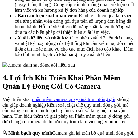
(ngày, tuần, tháng). Cung cấp cái nhìn tổng quan về hiệu suất
làm việc và xu hướng xử lý đơn hàng của doanh nghiệp.
- Báo cáo hiệu suất nhân viên:
Đánh giá hiệu quả làm việc
của từng nhân viên đóng gói dựa trên số lượng đơn hàng đã
hoàn thành. Hỗ trợ việc theo dõi năng suất, khen thưởng và
đưa ra các biện pháp cải thiện hiệu suất làm việc.
- Xuất dữ liệu và nhật ký:
Cho phép xuất dữ liệu đơn hàng
và nhật ký hoạt động của hệ thống khi cần kiểm tra, đối chiếu
thông tin hoặc phục vụ cho các mục đích báo cáo khác. Đảm
bảo tính minh bạch và khả năng truy xuất dữ liệu.
4. Lợi Ích Khi Triển Khai Phần Mềm
Quản Lý Đóng Gói Có Camera
Việc triển khai
phần mềm camera quay quá trình đóng gói
không
chỉ giúp doanh nghiệp kiểm soát chặt chẽ quy trình đóng gói, mà
còn nâng cao tính minh bạch, giảm sai sót và tăng hiệu quả vận
hành. Tìm hiểu thêm về giải pháp tại Phần mềm quản lý đóng gói
đơn hàng có camera để tối ưu quy trình làm việc ngay hôm nay.
🔍 Minh bạch quy trình
Camera ghi lại toàn bộ quá trình đóng gói,