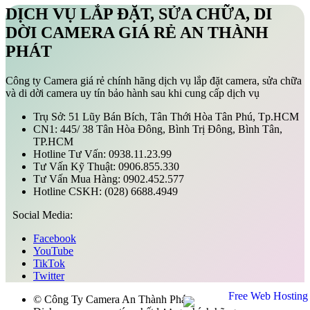
DỊCH VỤ LẮP ĐẶT, SỬA CHỮA, DI
DỜI CAMERA GIÁ RẺ
AN THÀNH
PHÁT
Công ty Camera giá rẻ chính hãng dịch vụ lắp đặt camera, sửa chữa
và di dời camera uy tín bảo hành sau khi cung cấp dịch vụ
Trụ Sở:
51 Lũy Bán Bích, Tân Thới Hòa Tân Phú, Tp.HCM
CN1:
445/ 38 Tân Hòa Đông, Bình Trị Đông, Bình Tân,
TP.HCM
Hotline Tư Vấn:
0938.11.23.99
Tư Vấn Kỹ Thuật:
0906.855.330
Tư Vấn Mua Hàng:
0902.452.577
Hotline CSKH:
(028) 6688.4949
Social Media:
Facebook
YouTube
TikTok
Twitter
© Công Ty Camera An Thành Phát.