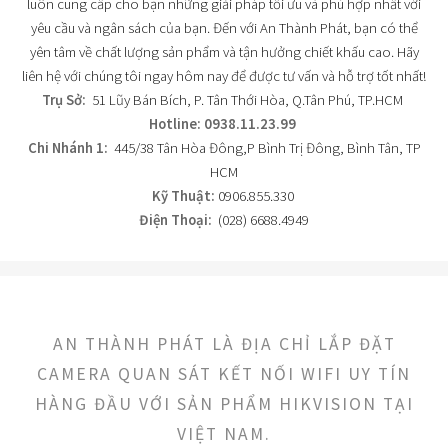
luôn cung cấp cho bạn những giải pháp tối ưu và phù hợp nhất với
yêu cầu và ngân sách của bạn. Đến với An Thành Phát, bạn có thể
yên tâm về chất lượng sản phẩm và tận hưởng chiết khấu cao. Hãy
liên hệ với chúng tôi ngay hôm nay để được tư vấn và hỗ trợ tốt nhất!
Trụ Sở:
51 Lũy Bán Bích, P. Tân Thới Hòa, Q.Tân Phú, TP.HCM
Hotline: 0938.11.23.99
Chi Nhánh 1:
445/38 Tân Hòa Đông,P Bình Trị Đông, Bình Tân, TP
HCM
Kỹ Thuật:
0906.855.330
Điện Thoại:
(028) 6688.4949
AN THÀNH PHÁT LÀ ĐỊA CHỈ LẮP ĐẶT
CAMERA QUAN SÁT KẾT NỐI WIFI UY TÍN
HÀNG ĐẦU VỚI SẢN PHẨM HIKVISION TẠI
VIỆT NAM.