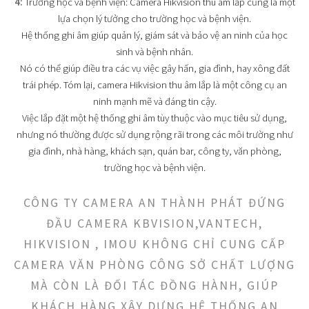
4:
Trường học và bệnh viện: Camera Hikvision thu âm lắp cũng là một
lựa chọn lý tưởng cho trường học và bệnh viện.
Hệ thống ghi âm giúp quản lý, giám sát và bảo vệ an ninh của học
sinh và bệnh nhân.
Nó có thể giúp điều tra các vụ việc gây hấn, gia đình, hay xông đất
trái phép. Tóm lại, camera Hikvision thu âm lắp là một công cụ an
ninh mạnh mẽ và đáng tin cậy.
Việc lắp đặt một hệ thống ghi âm tùy thuộc vào mục tiêu sử dụng,
nhưng nó thường được sử dụng rộng rãi trong các môi trường như
gia đình, nhà hàng, khách sạn, quán bar, công ty, văn phòng,
trường học và bệnh viện.
CÔNG TY CAMERA AN THÀNH PHÁT ĐỨNG
ĐẦU CAMERA KBVISION,VANTECH,
HIKVISION , IMOU KHÔNG CHỈ CUNG CẤP
CAMERA VĂN PHÒNG CÔNG SỞ CHẤT LƯỢNG
MÀ CÒN LÀ ĐỐI TÁC ĐỒNG HÀNH, GIÚP
KHÁCH HÀNG XÂY DỰNG HỆ THỐNG AN