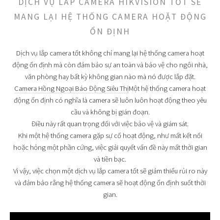
DỊCH VỤ LẮP CAMERA HIKVISION TỐT SẼ
MANG LẠI HỆ THỐNG CAMERA HOẶT ĐỘNG
ỔN ĐỊNH
Dịch vụ lắp camera tốt không chỉ mang lại hệ thống camera hoạt
động ổn định mà còn đảm bảo sự an toàn và bảo vệ cho ngôi nhà,
văn phòng hay bất kỳ không gian nào mà nó được lắp đặt.
Camera Hồng Ngoại Báo Động Siêu Thị
Một hệ thống camera hoạt
động ổn định có nghĩa là camera sẽ luôn luôn hoạt động theo yêu
cầu và không bị gián đoạn.
Điều này rất quan trọng đối với việc bảo vệ và giám sát.
Khi một hệ thống camera gặp sự cố hoạt động, như mất kết nối
hoặc hỏng một phần cứng, việc giải quyết vấn đề này mất thời gian
và tiền bạc.
Vì vậy, việc chọn một dịch vụ lắp camera tốt sẽ giảm thiểu rủi ro này
và đảm bảo rằng hệ thống camera sẽ hoạt động ổn định suốt thời
gian.