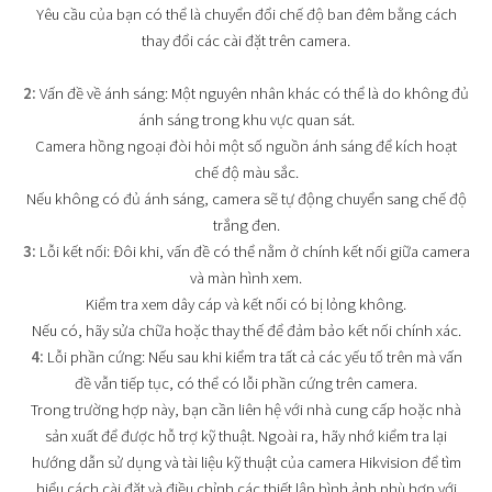
Yêu cầu của bạn có thể là chuyển đổi chế độ ban đêm bằng cách
thay đổi các cài đặt trên camera.
2:
Vấn đề về ánh sáng: Một nguyên nhân khác có thể là do không đủ
ánh sáng trong khu vực quan sát.
Camera hồng ngoại đòi hỏi một số nguồn ánh sáng để kích hoạt
chế độ màu sắc.
Nếu không có đủ ánh sáng, camera sẽ tự động chuyển sang chế độ
trắng đen.
3:
Lỗi kết nối: Đôi khi, vấn đề có thể nằm ở chính kết nối giữa camera
và màn hình xem.
Kiểm tra xem dây cáp và kết nối có bị lỏng không.
Nếu có, hãy sửa chữa hoặc thay thế để đảm bảo kết nối chính xác.
4:
Lỗi phần cứng: Nếu sau khi kiểm tra tất cả các yếu tố trên mà vấn
đề vẫn tiếp tục, có thể có lỗi phần cứng trên camera.
Trong trường hợp này, bạn cần liên hệ với nhà cung cấp hoặc nhà
sản xuất để được hỗ trợ kỹ thuật. Ngoài ra, hãy nhớ kiểm tra lại
hướng dẫn sử dụng và tài liệu kỹ thuật của camera Hikvision để tìm
hiểu cách cài đặt và điều chỉnh các thiết lập hình ảnh phù hợp với