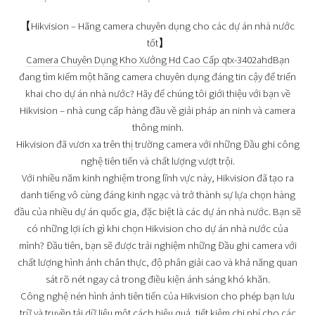
【Hikvision – Hãng camera chuyên dụng cho các dự án nhà nước
tốt】
Camera Chuyên Dụng Kho Xưởng Hd Cao Cấp qtx-3402ahd
Bạn
đang tìm kiếm một hãng camera chuyên dụng đáng tin cậy để triển
khai cho dự án nhà nước? Hãy để chúng tôi giới thiệu với bạn về
Hikvision – nhà cung cấp hàng đầu về giải pháp an ninh và camera
thông minh.
Hikvision đã vươn xa trên thị trường camera với những Đầu ghi công
nghệ tiên tiến và chất lượng vượt trội.
Với nhiều năm kinh nghiệm trong lĩnh vực này, Hikvision đã tạo ra
danh tiếng vô cùng đáng kinh ngạc và trở thành sự lựa chọn hàng
đầu của nhiều dự án quốc gia, đặc biệt là các dự án nhà nước. Bạn sẽ
có những lợi ích gì khi chọn Hikvision cho dự án nhà nước của
mình? Đầu tiên, bạn sẽ được trải nghiệm những Đầu ghi camera với
chất lượng hình ảnh chân thực, độ phân giải cao và khả năng quan
sát rõ nét ngay cả trong điều kiện ánh sáng khó khăn.
Công nghệ nén hình ảnh tiên tiến của Hikvision cho phép bạn lưu
trữ và truyền tải dữ liệu một cách hiệu quả, tiết kiệm chi phí cho các